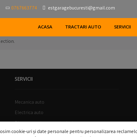
0767663774
estgaragebucuresti@gmail.com
ACASA
TRACTARI AUTO
SERVICII
ection.
SERVICII
Mecanica auto
Electrica auto
Diagnoza auto computerizata
osim cookie-uri și date personale pentru personalizarea reclamelo
Reparatii tobe esapament