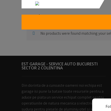
Audi A2
No products were found matching your sel
EST GARAGE - SERVICE AUTO BUCURESTI
SECTOR 2 COLENTINA
Din dorinta de a cunoaste oameni noi echipa est
garage isi pune la bataie toate resursele pentru a
aduce pe piata un service echipat complet pentru
operatiunile de natura mecanica si electrica dar si
Fol
sudura pentru piesele de aluminiu otel si inox.