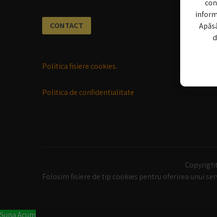
con
informa
CONTACT
Apăsâ
d
Politica fisiere cookies.
Politica de confidentialitate
Copyrigh
Folosim fisiere de tip cookies pentru oferirea unui se
Suna Acum