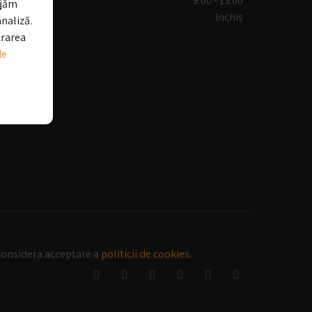
Sambata:
9:00 - 13.00
ajăm
Duminica:
Inchis
analiză.
crarea
de
 considera acceptare a
politicii de cookies.