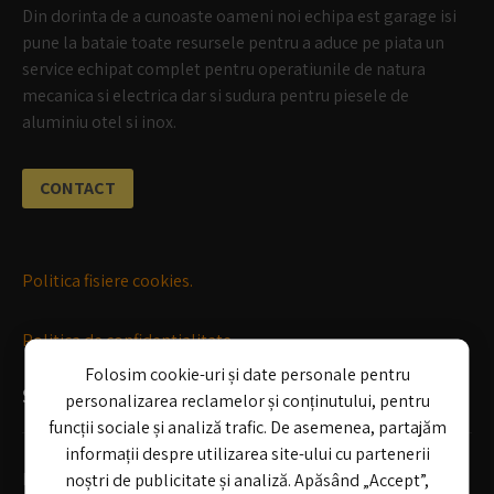
Din dorinta de a cunoaste oameni noi echipa est garage isi
pune la bataie toate resursele pentru a aduce pe piata un
service echipat complet pentru operatiunile de natura
mecanica si electrica dar si sudura pentru piesele de
aluminiu otel si inox.
CONTACT
Politica fisiere cookies.
Politica de confidentialitate
Folosim cookie-uri și date personale pentru
SERVICII
personalizarea reclamelor și conținutului, pentru
funcții sociale și analiză trafic. De asemenea, partajăm
informații despre utilizarea site-ului cu partenerii
Mecanica auto
noștri de publicitate și analiză. Apăsând „Accept”,