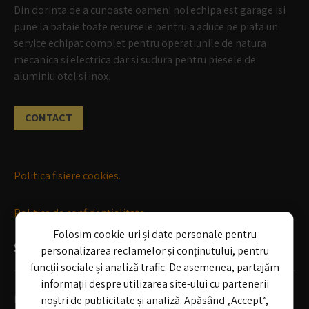
Din dorinta de a cunoaste oameni noi echipa est garage isi
pune la bataie toate resursele pentru a aduce pe piata un
service echipat complet pentru operatiunile de natura
mecanica si electrica dar si sudura pentru piesele de
aluminiu otel si inox.
CONTACT
Politica fisiere cookies.
Politica de confidentialitate
Folosim cookie-uri și date personale pentru
SERVICII
personalizarea reclamelor și conținutului, pentru
funcții sociale și analiză trafic. De asemenea, partajăm
informații despre utilizarea site-ului cu partenerii
Mecanica auto
noștri de publicitate și analiză. Apăsând „Accept”,