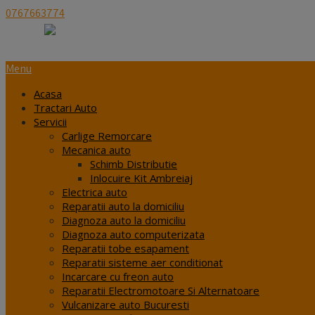
0767663774
estgaragebucuresti@gmail.com
Menu
Acasa
Tractari Auto
Servicii
Carlige Remorcare
Mecanica auto
Schimb Distributie
Inlocuire Kit Ambreiaj
Electrica auto
Reparatii auto la domiciliu
Diagnoza auto la domiciliu
Diagnoza auto computerizata
Reparatii tobe esapament
Reparatii sisteme aer conditionat
Incarcare cu freon auto
Reparatii Electromotoare Si Alternatoare
Vulcanizare auto Bucuresti