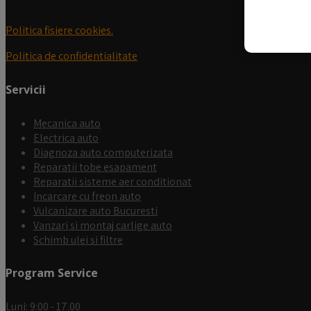
Politica fisiere cookies.
Politica de confidentialitate
Servicii
Mecanica auto
Electrica auto
Diagnoza auto computerizata
Reparatii tobe esapament
Reparatii sisteme aer conditionat
Incarcare cu freon auto
Vulcanizare auto Bucuresti
Vanzari si montaj carlige auto
Schimb ulei si filtre
Program Service
Luni:
9:00 - 17.00