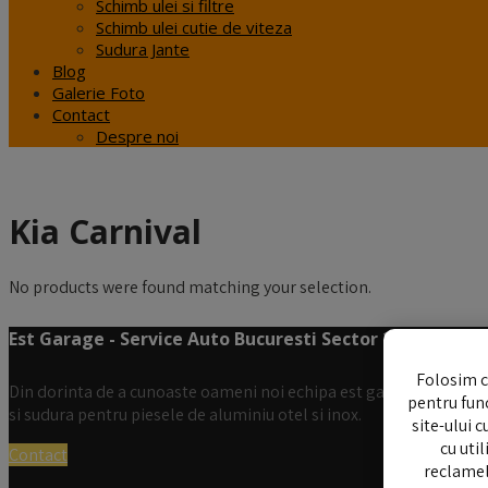
Schimb ulei si filtre
Schimb ulei cutie de viteza
Sudura Jante
Blog
Galerie Foto
Contact
Despre noi
Kia Carnival
No products were found matching your selection.
Est Garage - Service Auto Bucuresti Sector 2 Colentina
Folosim c
Din dorinta de a cunoaste oameni noi echipa est garage isi pune l
pentru func
si sudura pentru piesele de aluminiu otel si inox.
site-ului 
cu uti
Contact
reclame