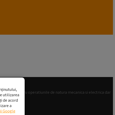
ținutului,
t complet pentru operatiunile de natura mecanica si electrica dar
e utilizarea
ți de acord
izare a
cii Google