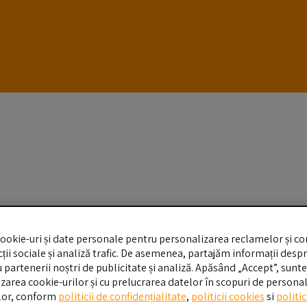
ookie-uri și date personale pentru personalizarea reclamelor și con
a bataie toate resursele pentru a aduce pe piata un service echipa
ții sociale și analiză trafic. De asemenea, partajăm informații despr
cu partenerii noștri de publicitate și analiză. Apăsând „Accept”, sunte
lizarea cookie-urilor și cu prelucrarea datelor în scopuri de personal
lor, conform
politicii de confidențialitate
,
politicii cookies
si
politi