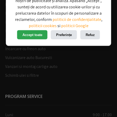
noștri de publicitate și analiză. Apăsând „Accept”,
Mecanica auto
sunteți de acord cu utilizarea cookie-urilor și cu
prelucrarea datelor în scopuri de personalizare a
Electrica auto
reclamelor, conform
politicii de confidențialitate
,
Diagnoza auto computerizata
politicii cookies
si
politicii Google
Reparatii tobe esapament
Accept toate
Preferințe
Refuz
Reparatii sisteme aer conditionat
Incarcare cu freon auto
Vulcanizare auto Bucuresti
Vanzari si montaj carlige auto
Schimb ulei si filtre
PROGRAM SERVICE
Luni:
9:00 - 17.00