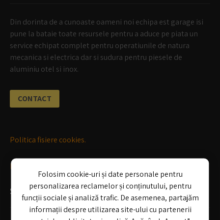
Din dorinta de a cunoaste oameni noi echipa est garage isi
pune la bataie toate resursele pentru a aduce pe piata un
service echipat complet pentru operatiunile de natura
mecanica si electrica dar si sudura pentru piesele de
aluminiu otel si inox.
CONTACT
Politica fisiere cookies.
Politica de confidentialitate
Folosim cookie-uri și date personale pentru
personalizarea reclamelor și conținutului, pentru
SERVICII
funcții sociale și analiză trafic. De asemenea, partajăm
informații despre utilizarea site-ului cu partenerii