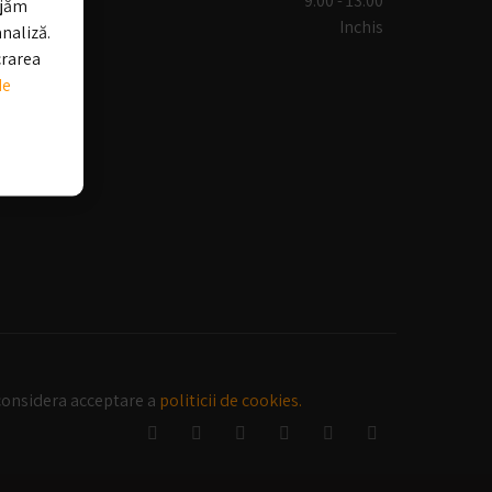
Sambata:
9:00 - 13.00
ajăm
Duminica:
Inchis
analiză.
crarea
de
 considera acceptare a
politicii de cookies.