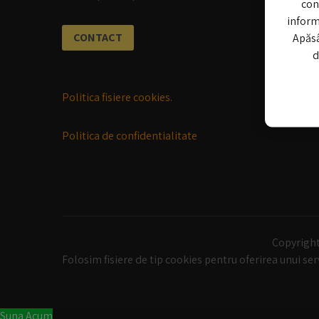
con
informa
CONTACT
Apăsâ
d
Politica fisiere cookies.
Politica de confidentialitate
Copyrigh
Folosim fisiere de tip cookies pentru oferirea unui se
Suna Acum