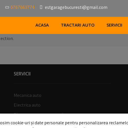
0767663774
estgaragebucuresti@gmail.com
ACASA
TRACTARI AUTO
SERVICII
ection.
SERVICII
Mecanica auto
Electrica auto
Diagnoza auto computerizata
osim cookie-uri și date personale pentru personalizarea reclamelo
Reparatii tobe esapament