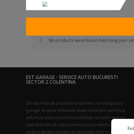
Carlige Remorcare Seat
No products were found matching your sel
EST GARAGE - SERVICE AUTO BUCURESTI
SECTOR 2 COLENTINA
Din dorinta de a cunoaste oameni noi echipa est
garage isi pune la bataie toate resursele pentru a
aduce pe piata un service echipat complet pentru
operatiunile de natura mecanica si electrica dar si
Fol
sudura pentru piesele de aluminiu otel si inox.