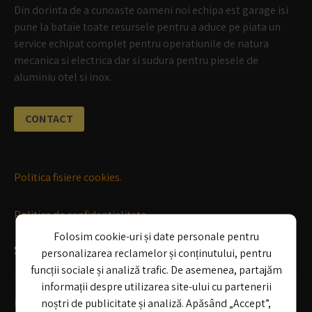
Din dorinta de a cunoaste oameni noi echipa est garage isi
pune la bataie toate resursele pentru a aduce pe piata un
service echipat complet pentru operatiunile de natura
mecanica si electrica dar si sudura pentru piesele de
aluminiu otel si inox.
CONTACT
Politica fisiere cookies.
Politica de confidentialitate
Folosim cookie-uri și date personale pentru
SERVICII
personalizarea reclamelor și conținutului, pentru
funcții sociale și analiză trafic. De asemenea, partajăm
informații despre utilizarea site-ului cu partenerii
Mecanica auto
noștri de publicitate și analiză. Apăsând „Accept”,